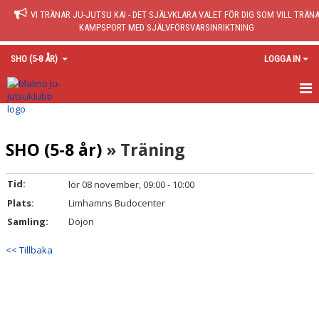
VI TRÄNAR JU-JUTSU KAI - DET SJÄLVKLARA VALET FÖR DIG SOM VILL TRÄN
KAMPSPORT MED SJÄLVFÖRSVARSINRIKTNING
SHO (5-8 ÅR)
LOGGA IN
SHO
SHO (5-8 år)
» Träning
AKTUELLT FRÅN SHO
KALENDER SHO
Tid:
lör 08 november, 09:00 - 10:00
Plats:
Limhamns Budocenter
KONTAKT MED SHO-INSTRUKTÖRER
Samling:
Dojon
<< Tillbaka