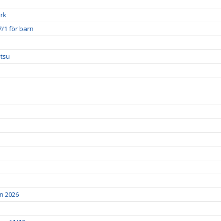
ark
7/1 för barn
utsu
en 2026