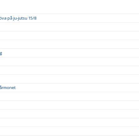
öva på ju-jutsu 15/8
g
 Vårmonet