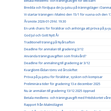
Betala medlems- och träningsavgift för ditt barn
Bredda och fördjupa din Ju-jutsu på träningsläger i Danm
Vi startar träningen i Malmö den 15/1 för vuxna och den 1
Årsmöte 2026-01-29 kl. 19.30
En unik chans för föräldrar och anhöriga att pröva på ju-j
God Jul och Gott Nytt År
Traditionell träning på Nyårsafton
Deadline för anmälan till gradering 3/12
Använda träningsavgiften som friskvård?
Deadline för anmälning till gradering är 3/12
Kvarglömt-lådan töms vid årsskiftet
Pröva på ju-jutsu för föräldrar, syskon och kompisar
Preliminära tider för gradering 13.e december 2025
Nu är anmälan till gradering 13/12 2025 öppnad
Betala medlems- och träningsavgift med Fritidskortet vår
Rapport från Malmölägret