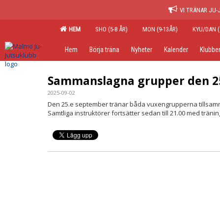
VI TRÄNAR JU-
HEM
SHO (5-8 ÅR)
MON (9-13ÅR)
KYU/DAN (
Hem
Börja träna
Nyheter
Kalender
Klubbe
Sammanslagna grupper den 2
2025-09-02
Den 25.e september tränar båda vuxengrupperna tillsamma
Samtliga instruktörer fortsätter sedan till 21.00 med träni