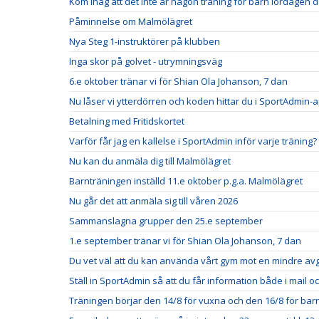
Kom ihåg att det inte är någon träning för barn lördagen 
Påminnelse om Malmölägret
Nya Steg 1-instruktörer på klubben
Inga skor på golvet - utrymningsväg
6.e oktober tränar vi för Shian Ola Johanson, 7 dan
Nu låser vi ytterdörren och koden hittar du i SportAdmin
Betalning med Fritidskortet
Varför får jag en kallelse i SportAdmin inför varje träning?
Nu kan du anmäla dig till Malmölägret
Barnträningen inställd 11.e oktober p.g.a. Malmölägret
Nu går det att anmäla sig till våren 2026
Sammanslagna grupper den 25.e september
1.e september tränar vi för Shian Ola Johanson, 7 dan
Du vet väl att du kan använda vårt gym mot en mindre avg
Ställ in SportAdmin så att du får information både i mail 
Träningen börjar den 14/8 för vuxna och den 16/8 för bar