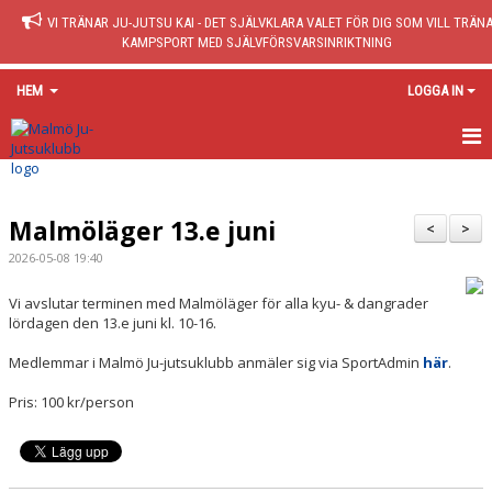
VI TRÄNAR JU-JUTSU KAI - DET SJÄLVKLARA VALET FÖR DIG SOM VILL TRÄN
KAMPSPORT MED SJÄLVFÖRSVARSINRIKTNING
HEM
LOGGA IN
HEM
Malmöläger 13.e juni
BÖRJA TRÄNA
<
>
2026-05-08 19:40
NYHETER
Vi avslutar terminen med Malmöläger för alla kyu- & dangrader
KALENDER
lördagen den 13.e juni kl. 10-16.
Medlemmar i Malmö Ju-jutsuklubb anmäler sig via SportAdmin
här
.
KLUBBEN
Pris: 100 kr/person
DOKUMENT
BUTIK