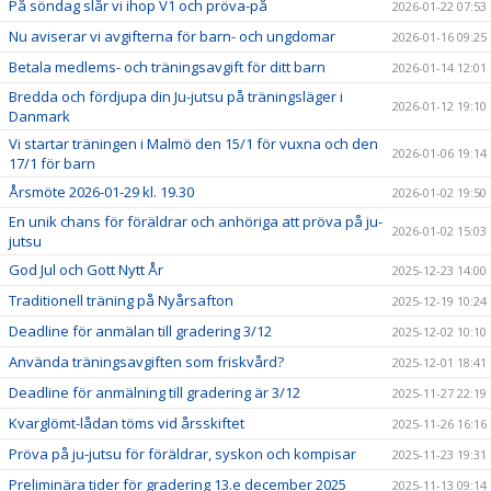
På söndag slår vi ihop V1 och pröva-på
2026-01-22 07:53
Nu aviserar vi avgifterna för barn- och ungdomar
2026-01-16 09:25
Betala medlems- och träningsavgift för ditt barn
2026-01-14 12:01
Bredda och fördjupa din Ju-jutsu på träningsläger i
2026-01-12 19:10
Danmark
Vi startar träningen i Malmö den 15/1 för vuxna och den
2026-01-06 19:14
17/1 för barn
Årsmöte 2026-01-29 kl. 19.30
2026-01-02 19:50
En unik chans för föräldrar och anhöriga att pröva på ju-
2026-01-02 15:03
jutsu
God Jul och Gott Nytt År
2025-12-23 14:00
Traditionell träning på Nyårsafton
2025-12-19 10:24
Deadline för anmälan till gradering 3/12
2025-12-02 10:10
Använda träningsavgiften som friskvård?
2025-12-01 18:41
Deadline för anmälning till gradering är 3/12
2025-11-27 22:19
Kvarglömt-lådan töms vid årsskiftet
2025-11-26 16:16
Pröva på ju-jutsu för föräldrar, syskon och kompisar
2025-11-23 19:31
Preliminära tider för gradering 13.e december 2025
2025-11-13 09:14