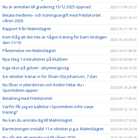
Nu är anmälan till gradering 13/12 2025 öppnad
2025-11-09 23:12
Betala medlems- och träningsavgift med Fritidskortet
2025-10-31 10:17
våren 2026
Rapport från Malmölägret
2025-10-11 19:13
Kom ihåg att det inte är någon träning för barn lördagen
2025-10-10 09:31
den 11/10
Påminnelse om Malmölägret
2025-10-07 08:30
Nya Steg 1-instruktörer på klubben
2025-10-06 08:19
Inga skor på golvet - utrymningsväg
2025-10-04 13:20
6.e oktober tränar vi för Shian Ola Johanson, 7 dan
2025-10-01 07:14
Nu låser vi ytterdörren och koden hittar du i
2025-09-20 20:48
SportAdmin-appen
Betalning med Fritidskortet
2025-09-17 20:41
Varför får jag en kallelse i SportAdmin inför varje
2025-09-12 12:16
träning?
Nu kan du anmäla dig till Malmölägret
2025-09-07 19:00
Barnträningen inställd 11.e oktober p.g.a. Malmölägret
2025-09-04 23:34
Nu går det att anmäla sig till våren 2026
2025-09-04 09:29