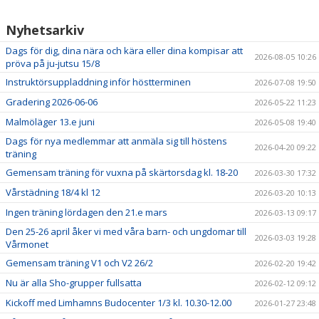
KONTAKT/HITTA HIT
Nyhetsarkiv
Dags för dig, dina nära och kära eller dina kompisar att
2026-08-05 10:26
pröva på ju-jutsu 15/8
Instruktörsuppladdning inför höstterminen
2026-07-08 19:50
Gradering 2026-06-06
2026-05-22 11:23
Malmöläger 13.e juni
2026-05-08 19:40
Dags för nya medlemmar att anmäla sig till höstens
2026-04-20 09:22
träning
Gemensam träning för vuxna på skärtorsdag kl. 18-20
2026-03-30 17:32
Vårstädning 18/4 kl 12
2026-03-20 10:13
Ingen träning lördagen den 21.e mars
2026-03-13 09:17
Den 25-26 april åker vi med våra barn- och ungdomar till
2026-03-03 19:28
Vårmonet
Gemensam träning V1 och V2 26/2
2026-02-20 19:42
Nu är alla Sho-grupper fullsatta
2026-02-12 09:12
Kickoff med Limhamns Budocenter 1/3 kl. 10.30-12.00
2026-01-27 23:48